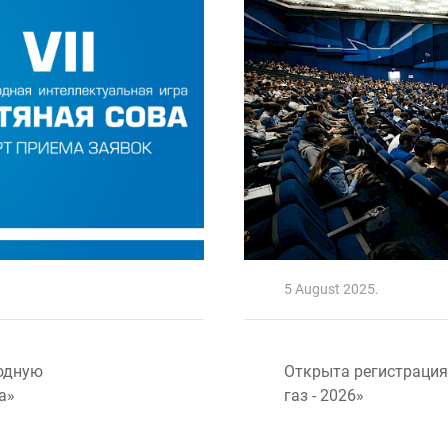
5 August 2025.
родную
Открыта регистраци
а»
газ - 2026»