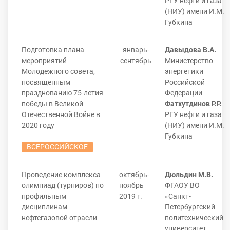
РГУ нефти и газа
(НИУ) имени И.М.
Губкина
Подготовка плана
январь-
Давыдова В.А.
мероприятий
сентябрь
Министерство
Молодежного совета,
энергетики
посвященным
Российской
празднованию 75-летия
Федерации
победы в Великой
Фатхутдинов Р.Р.
Отечественной Войне в
РГУ нефти и газа
2020 году
(НИУ) имени И.М.
Губкина
ВСЕРОССИЙСКОЕ
Проведение комплекса
октябрь-
Дюльдин М.В.
олимпиад (турниров) по
ноябрь
ФГАОУ ВО
профильным
2019 г.
«Санкт-
дисциплинам
Петербургский
нефтегазовой отрасли
политехнический
университет