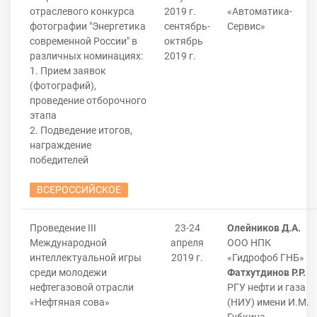
отраслевого конкурса
2019 г.
«Автоматика-
фотографии "Энергетика
сентябрь-
Сервис»
современной России" в
октябрь
различных номинациях:
2019 г.
1. Прием заявок
(фотографий),
проведение отборочного
этапа
2. Подведение итогов,
награждение
победителей
ВСЕРОССИЙСКОЕ
Проведение III
23-24
Олейников Д.А.
Международной
апреля
ООО НПК
интеллектуальной игры
2019 г.
«Гидрофоб ГНБ»
среди молодежи
Фатхутдинов Р.Р.
нефтегазовой отрасли
РГУ нефти и газа
«Нефтяная сова»
(НИУ) имени И.М.