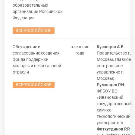
образовательных
организаций Российской
Федерации
ВСЕРОССИЙСКОЕ
Обсуждение и
в течение
Кузнецов А.В.
согласование создания
года
Правительство г.
фонда поддержки
Москвы, Главное
молодежи нефтегазовой
контрольное
отрасли
управление г.
Москвы;
ВСЕРОССИЙСКОЕ
Румянцев Р.Н.
ФГБОУ ВО
«Ивановский
государственный
химико-
технологический
университет»
Фатхутдинов Р.Р.