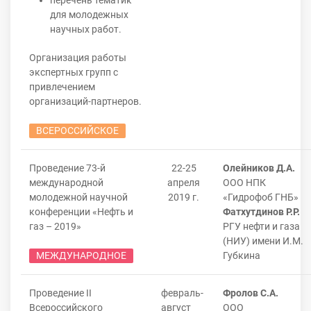
перечень тематик
для молодежных
научных работ.
Организация работы
экспертных групп с
привлечением
организаций-партнеров.
ВСЕРОССИЙСКОЕ
Проведение 73-й
22-25
Олейников Д.А.
международной
апреля
ООО НПК
молодежной научной
2019 г.
«Гидрофоб ГНБ»
конференции «Нефть и
Фатхутдинов Р.Р.
газ – 2019»
РГУ нефти и газа
(НИУ) имени И.М.
МЕЖДУНАРОДНОЕ
Губкина
Проведение II
февраль-
Фролов С.А.
Всероссийского
август
ООО