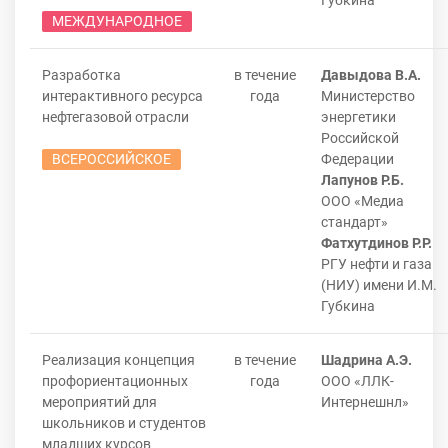
Губкина
МЕЖДУНАРОДНОЕ
Разработка
в течение
Давыдова В.А.
интерактивного ресурса
года
Министерство
нефтегазовой отрасли
энергетики
Российской
ВСЕРОССИЙСКОЕ
Федерации
Лапунов Р.Б.
ООО «Медиа
стандарт»
Фатхутдинов Р.Р.
РГУ нефти и газа
(НИУ) имени И.М.
Губкина
Реализация концепция
в течение
Шадрина А.Э.
профориентационных
года
ООО «ЛЛК-
мероприятий для
Интернешнл»
школьников и студентов
младших курсов