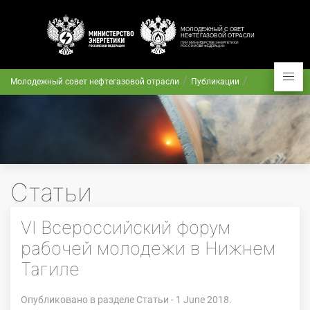
Молодежный совет нефтегазовой отрасли
Публикации
Статьи
VI Всероссийский форум
рабочей молодежи в Нижнем
Тагиле
Опубликовано в разделе
Статьи
- 1 June 2018.