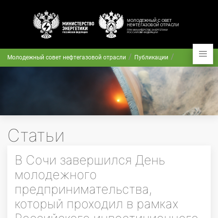
Молодежный совет нефтегазовой отрасли
Публикации
Статьи
В Сочи завершился День
молодежного
предпринимательства,
который проходил в рамках