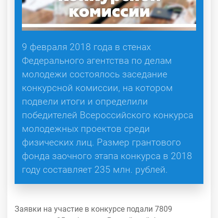
9 февраля 2018 года в стенах
Федерального агентства по делам
молодежи состоялось заседание
конкурсной комиссии, на котором
подвели итоги и определили
победителей Всероссийского конкурса
молодежных проектов среди
физических лиц. Размер грантового
фонда заочного этапа конкурса в 2018
году составляет 235 млн. рублей.
Заявки на участие в конкурсе подали 7809