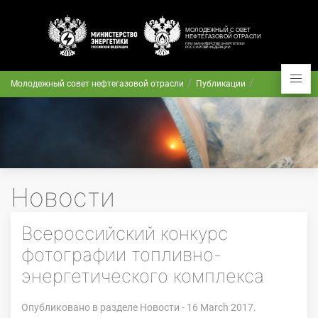
Молодежный совет нефтегазовой отрасли
Публикации
Новости
Всероссийский конкурс
фотографии топливно-
энергетического комплекса
Опубликовано в разделе
Новости
- 16 March 2017.