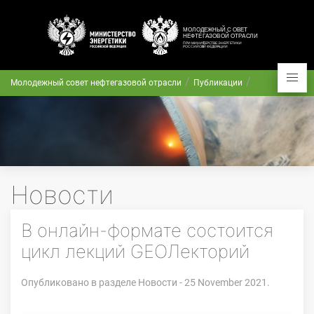
Молодежный совет нефтегазовой отрасли
Публикации
Новости
В онлайн-формате состоится
цикл лекций GEOЛекторий
Опубликовано в разделе
Новости
- 25 November 2021.