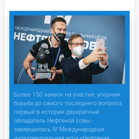
Более 150 заявок на участие, упорная
борьба до самого последнего вопроса,
первый в истории двукратный
обладатель Нефтяной совы -
завершилась IV Международная
интеллектуальная игра «Нефтяная