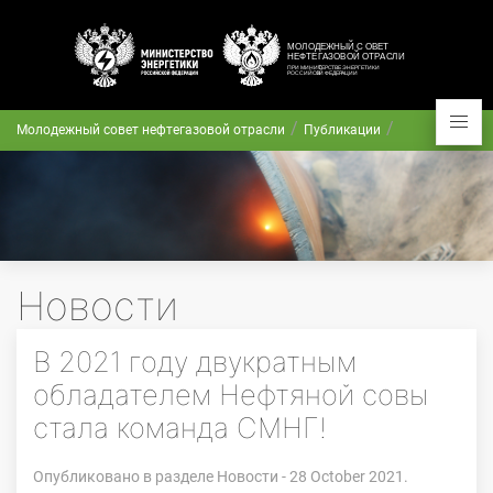
Молодежный совет нефтегазовой отрасли
Публикации
Новости
В 2021 году двукратным
обладателем Нефтяной совы
стала команда СМНГ!
Опубликовано в разделе
Новости
- 28 October 2021.