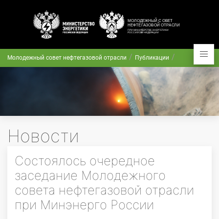
Молодежный совет нефтегазовой отрасли
Публикации
Новости
Состоялось очередное
заседание Молодежного
совета нефтегазовой отрасли
при Минэнерго России