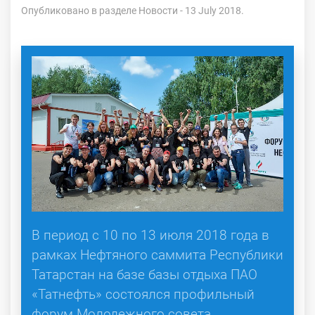
Опубликовано в разделе
Новости
- 13 July 2018.
В период с 10 по 13 июля 2018 года в
рамках Нефтяного саммита Республики
Татарстан на базе базы отдыха ПАО
«Татнефть» состоялся профильный
форум Молодежного совета