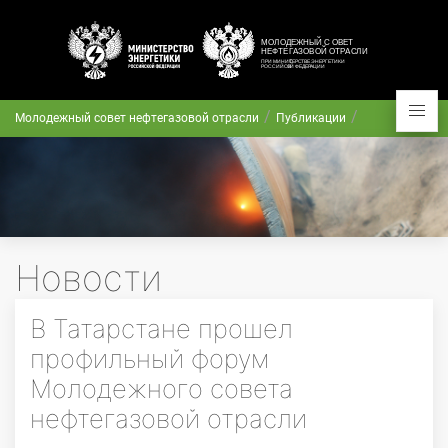
Молодежный совет нефтегазовой отрасли
Публикации
Новости
В Татарстане прошел
профильный форум
Молодежного совета
нефтегазовой отрасли