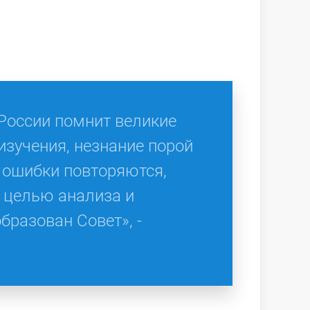
 России помнит великие
изучения, незнание порой
е ошибки повторяются,
С целью анализа и
бразован Совет», -