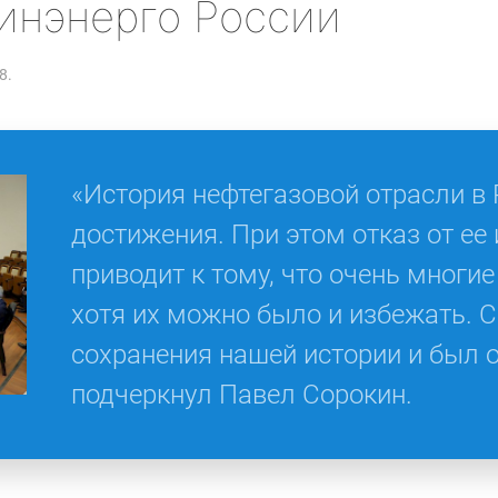
инэнерго России
8.
«История нефтегазовой отрасли в
достижения. При этом отказ от ее 
приводит к тому, что очень многи
хотя их можно было и избежать. 
сохранения нашей истории и был о
подчеркнул Павел Сорокин.