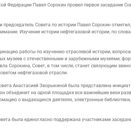
ой Федерации Павел Сорокин провел первое заседание Сов
и председатель Совета по истории Павел Сорокин отметил,
нимание. Изучение истории нефтегазовой истории, по слов
инацию работы по изучению отраслевой истории, вопроса
вых музеев с отечественными и зарубежными музеями, фо
авла Сорокина, Совет, в том числе, станет связующим зв
оветом нефтегазовой отрасли.
овета Анастасией Зворыкиной была представлена инициат
 он объединит на одной площадке все важнейшие вехи разв
рмацию о выдающихся деятелях, электронные библиотеки, 
вета была единогласно поддержана участниками заседан