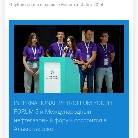
Опубликовано в разделе
Новости
- 4 July 2024.
INTERNATIONAL PETROLEUM YOUTH
FORUM 5-й Международный
нефтегазовый форум состоится в
Альметьевске