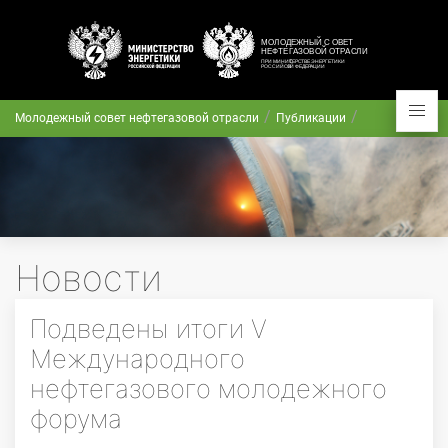
Молодежный совет нефтегазовой отрасли
Публикации
Новости
Подведены итоги V
Международного
нефтегазового молодежного
форума