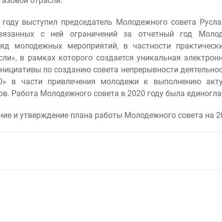
егазовой отрасли.
0 году выступил председатель Молодежного совета Русл
вязанных с ней ограничений за отчетный год Моло
яд молодежных мероприятий, в частности практически
сли», в рамках которого создается уникальная электронн
ициативы по созданию совета непрерывности деятельности
0» в части привлечения молодежи к выполнению актуа
ов. Работа Молодежного совета в 2020 году была единогл
ие и утверждение плана работы Молодежного совета на 20