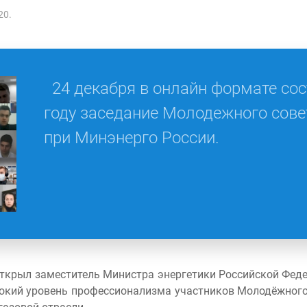
20.
24 декабря в онлайн формате сос
году заседание Молодежного сове
при Минэнерго России.
ткрыл заместитель Министра энергетики Российской Феде
окий уровень профессионализма участников Молодёжного с