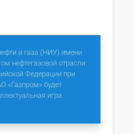
нефти и газа (НИУ) имени
ом нефтегазовой отрасли
сийской Федерации при
О «Газпром» будет
ллектуальная игра