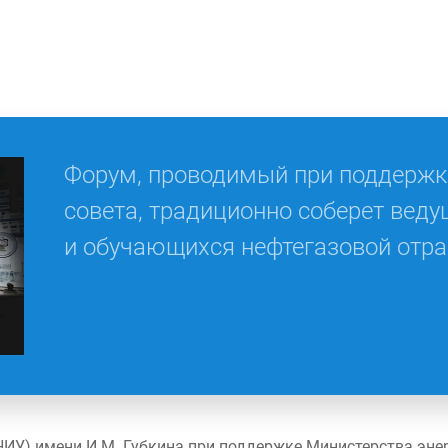
Форум, проводимый при поддержк
совета, традиционно соберет веду
и обучающихся нефтегазовой отра
 (НИУ) имени И.М. Губкина при поддержке Министерства эн