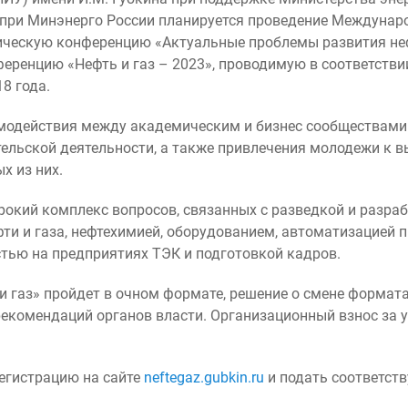
при Минэнерго России планируется проведение Междунаро
ническую конференцию «Актуальные проблемы развития неф
енцию «Нефть и газ – 2023», проводимую в соответстви
8 года.
имодействия между академическим и бизнес сообществами
ельской деятельности, а также привлечения молодежи к 
х из них.
окий комплекс вопросов, связанных с разведкой и разра
фти и газа, нефтехимией, оборудованием, автоматизацией 
тью на предприятиях ТЭК и подготовкой кадров.
 газ» пройдет в очном формате, решение о смене формат
рекомендаций органов власти. Организационный взнос за 
егистрацию на сайте
neftegaz.gubkin.ru
и подать соответст