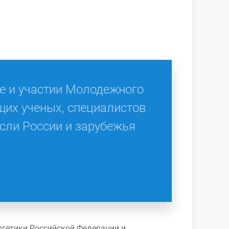
е и участии Молодежного
щих ученых, специалистов
сли России и зарубежья
ергетики Российской Федерации и