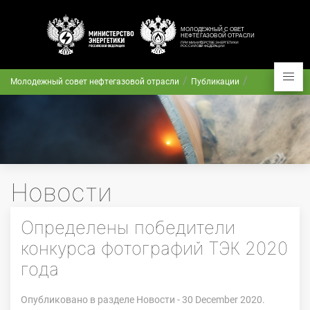
Молодежный совет нефтегазовой отрасли
Публикации
Новости
Определены победители
конкурса фотографий ТЭК 2020
года
Опубликовано в разделе
Новости
- 30 December 2020.