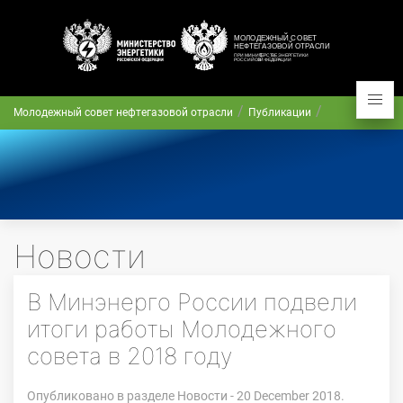
Молодежный совет нефтегазовой отрасли
Публикации
Новости
В Минэнерго России подвели
итоги работы Молодежного
совета в 2018 году
Опубликовано в разделе
Новости
- 20 December 2018.