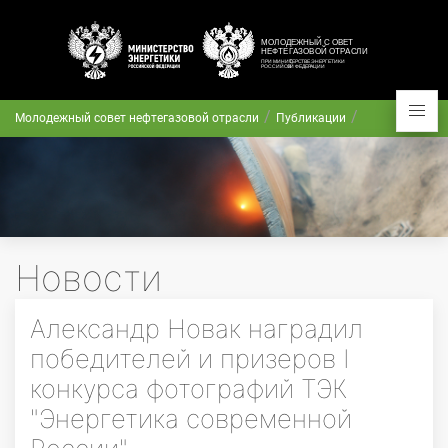
Молодежный совет нефтегазовой отрасли
Публикации
Новости
Александр Новак наградил
победителей и призеров I
конкурса фотографий ТЭК
"Энергетика современной